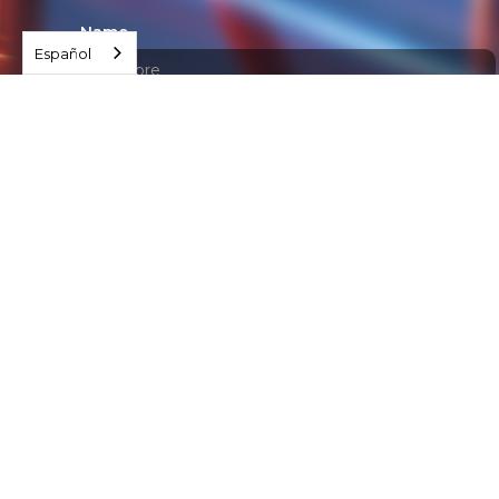
Name
Español
Apellido
Email Address
Email Address