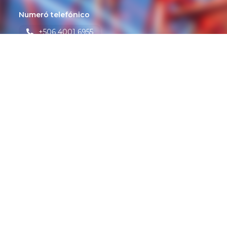
Numeró telefónico
+506 4001 6955

Whats app

+506 8696 4444
O, aún mejor, ¡ven a visitarnos!

Waze
Google Maps
